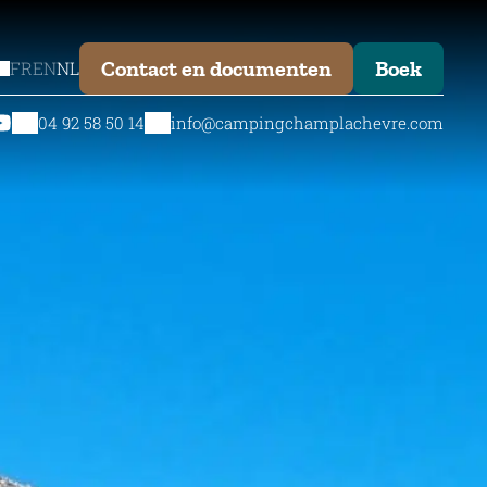
Contact en documenten
Boek
FR
EN
NL
04 92 58 50 14
info@campingchamplachevre.com