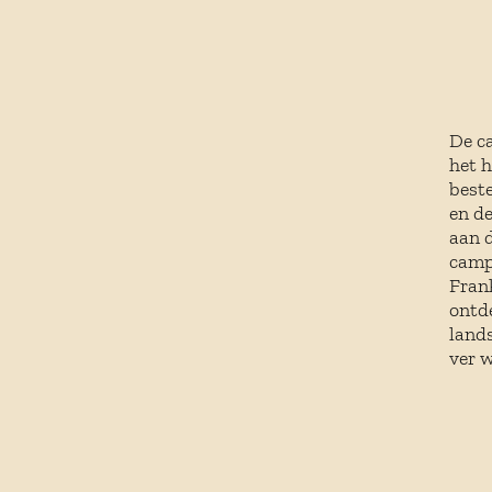
De c
het h
best
en de
aan d
camp
Frank
ontd
land
ver w