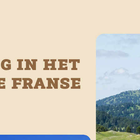
g in het
e Franse