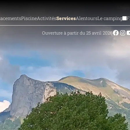
acements
Piscine
Activités
Services
Alentours
Le camping
F
Ouverture à partir du 25 avril 2026