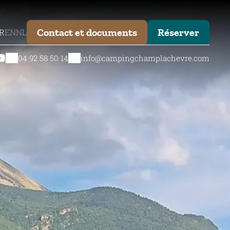
Contact et documents
Réserver
R
EN
NL
04 92 58 50 14
info@campingchamplachevre.com