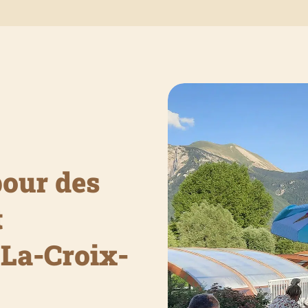
pour des
t
-La-Croix-